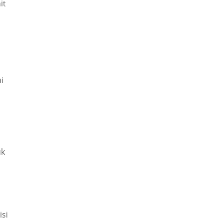
it
i
uk
si