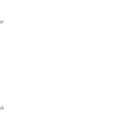
ar
uk
t